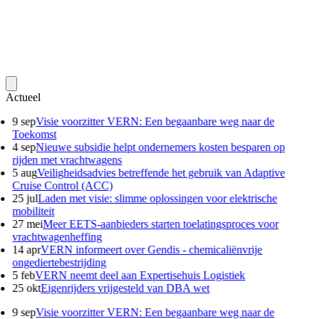
Actueel
9 sep
Visie voorzitter VERN: Een begaanbare weg naar de
Toekomst
4 sep
Nieuwe subsidie helpt ondernemers kosten besparen op
rijden met vrachtwagens
5 aug
Veiligheidsadvies betreffende het gebruik van Adaptive
Cruise Control (ACC)
25 jul
Laden met visie: slimme oplossingen voor elektrische
mobiliteit
27 mei
Meer EETS-aanbieders starten toelatingsproces voor
vrachtwagenheffing
14 apr
VERN informeert over Gendis - chemicaliënvrije
ongediertebestrijding
5 feb
VERN neemt deel aan Expertisehuis Logistiek
25 okt
Eigenrijders vrijgesteld van DBA wet
9 sep
Visie voorzitter VERN: Een begaanbare weg naar de