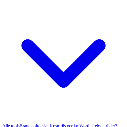
Alle tools
Brandstoftoeslag
Kostprijs per km
Word ik eigen rijder?