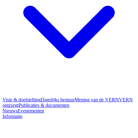
Visie & doelstelling
Dagelijks bestuur
Mening van de VERN
VERN
ontzorgt
Publicaties & documenten
Nieuws
Evenementen
Informatie