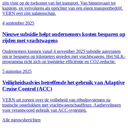
zijn visie op de toekomst van het transport. Van binnenvaart tot
kapitein, en vervolgens als oprichter van een eigen transportbedrijf.
VERN eert zijn nalatenschap.
4 september 2025
Nieuwe subsidie helpt ondernemers kosten besparen op
rijden met vrachtwagens
Ondernemers kunnen vanaf 4 november 2025 subsidie aanvragen
om te besparen op kilometers gereden met vrachtwagens. Het SiLK-
programma richt zich op logistieke efficiëntie en CO2-reductie.
5 augustus 2025
Veiligheidsadvies betreffende het gebruik van Adaptive
Cruise Control (ACC)
VERN uit zorgen over de veiligheid van rijhulpsystemen na
tragische ongelukken met vrachtwagenchauffeurs. Aanbevelingen
voor verantwoord gebruik van ACC-systemen.
Alle nieuwsberichten