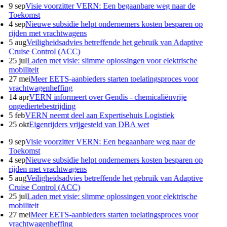
9 sep
Visie voorzitter VERN: Een begaanbare weg naar de
Toekomst
4 sep
Nieuwe subsidie helpt ondernemers kosten besparen op
rijden met vrachtwagens
5 aug
Veiligheidsadvies betreffende het gebruik van Adaptive
Cruise Control (ACC)
25 jul
Laden met visie: slimme oplossingen voor elektrische
mobiliteit
27 mei
Meer EETS-aanbieders starten toelatingsproces voor
vrachtwagenheffing
14 apr
VERN informeert over Gendis - chemicaliënvrije
ongediertebestrijding
5 feb
VERN neemt deel aan Expertisehuis Logistiek
25 okt
Eigenrijders vrijgesteld van DBA wet
9 sep
Visie voorzitter VERN: Een begaanbare weg naar de
Toekomst
4 sep
Nieuwe subsidie helpt ondernemers kosten besparen op
rijden met vrachtwagens
5 aug
Veiligheidsadvies betreffende het gebruik van Adaptive
Cruise Control (ACC)
25 jul
Laden met visie: slimme oplossingen voor elektrische
mobiliteit
27 mei
Meer EETS-aanbieders starten toelatingsproces voor
vrachtwagenheffing