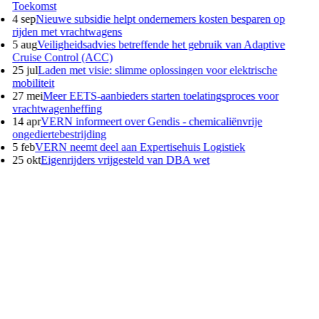
Toekomst
4 sep
Nieuwe subsidie helpt ondernemers kosten besparen op
rijden met vrachtwagens
5 aug
Veiligheidsadvies betreffende het gebruik van Adaptive
Cruise Control (ACC)
25 jul
Laden met visie: slimme oplossingen voor elektrische
mobiliteit
27 mei
Meer EETS-aanbieders starten toelatingsproces voor
vrachtwagenheffing
14 apr
VERN informeert over Gendis - chemicaliënvrije
ongediertebestrijding
5 feb
VERN neemt deel aan Expertisehuis Logistiek
25 okt
Eigenrijders vrijgesteld van DBA wet