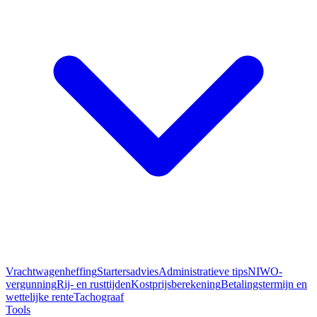
Vrachtwagenheffing
Startersadvies
Administratieve tips
NIWO-
vergunning
Rij- en rusttijden
Kostprijsberekening
Betalingstermijn en
wettelijke rente
Tachograaf
Tools